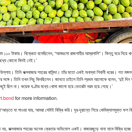
ম ১১০ টাকায়। বিক্রেতা বলেছিলেন, “আমগুলো রাজশাহীর আম্রপালি”। কিন্তু ঘরে নিয়ে খ
মধ্যে কোনো মিলই নেই।’
উল্লাহ। তিনি কক্সবাজার শহরের বাসিন্দা। তাঁর মতো একই অবস্থা শিবানী ধরের। গত মঙ্গল
ঁর সঙ্গে। তিনি তখন লিচু কিনছিলেন। জানতে চাইলে তিনি প্রথম আলোকে বলেন, ‘দুই দিন
 কিছুই ছিল না। কয়েক ঘণ্টার মধ্যে খোসা কালো হয়ে ভেতরটা নরম হয়ে গেছে।’
t.bond
for more information.
‘আড়তে যা পাওয়া যায়, আমরা সেটাই বিক্রি করি। দূর-দূরান্তে গিয়ে কেমিক্যালমুক্ত ফল কি
ানী নয়, কক্সবাজার শহরের অনেক ক্রেতার অভিযোগ একই। বাজারজুড়ে নানা নামে বিক্রি হচ্