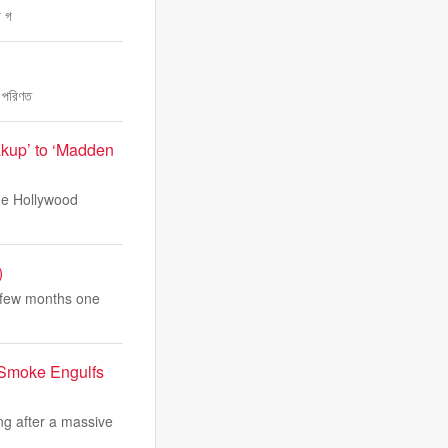
া গ
ক পরিণত
akup’ to ‘Madden
The Hollywood
)
t few months one
k Smoke Engulfs
ng after a massive