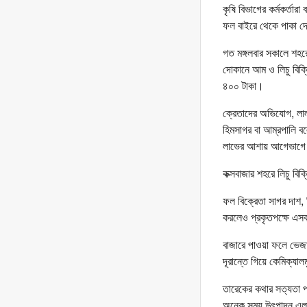
কৃষি বিভাগের কর্মকর্ত
ফল বাইরে থেকে পাকা দ
গত মঙ্গলবার সকালে শহর
দোকানে আম ও লিচু বিক্
৪০০ টাকা।
ক্রেতাদের অভিযোগ, লাল
হিমসাগর বা আম্রপালি ব
লাভের আশায় আগেভাগে গ
কক্সবাজার শহরে লিচু বি
ফল বিক্রেতা সাগর দাশ, শ
করলেও প্রকৃতপক্ষে এস
বাজারে পাওয়া ফলে ভেজা
দূরান্তে গিয়ে কেমিক্যা
তারেকের কথার সত্যতা পা
অনেক সময় উৎপাদন এলাকা