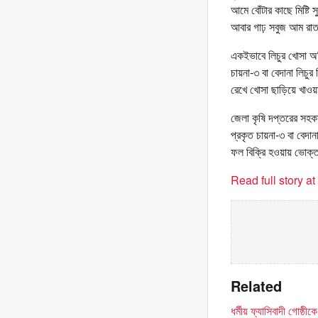
আমে বোঁটার কাছে মিষ্ট
আবার গাঢ় সবুজ আম রাতা
একইভাবে লিচুর খোসা অত
চায়না-৩ বা বেদানা লিচুর
রেখে খোসা ছাড়িয়ে খাওয়
জেলা কৃষি দপ্তরের সহকার
প্রকৃত চায়না-৩ বা বেদ
ফল বিক্রি হওয়ায় ভোক্তা
Read full story a
Related
ধর্মীয় ফ্যাসিবাদী গোষ্ঠ