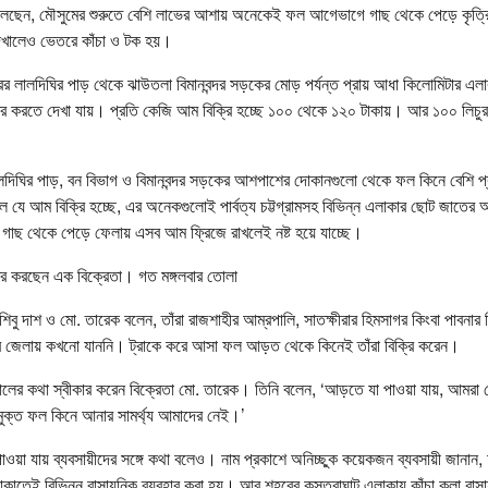
ারা বলছেন, মৌসুমের শুরুতে বেশি লাভের আশায় অনেকেই ফল আগেভাগে গাছ থেকে পেড়ে কৃত
েখালেও ভেতরে কাঁচা ও টক হয়।
ের লালদিঘির পাড় থেকে ঝাউতলা বিমানবন্দর সড়কের মোড় পর্যন্ত প্রায় আধা কিলোমিটার এ
রি করতে দেখা যায়। প্রতি কেজি আম বিক্রি হচ্ছে ১০০ থেকে ১২০ টাকায়। আর ১০০ লিচুর জ
দিঘির পাড়, বন বিভাগ ও বিমানবন্দর সড়কের আশপাশের দোকানগুলো থেকে ফল কিনে বেশি প্র
লে যে আম বিক্রি হচ্ছে, এর অনেকগুলোই পার্বত্য চট্টগ্রামসহ বিভিন্ন এলাকার ছোট জাতে
াছ থেকে পেড়ে ফেলায় এসব আম ফ্রিজে রাখলেই নষ্ট হয়ে যাচ্ছে।
ক্রি করছেন এক বিক্রেতা। গত মঙ্গলবার তোলা
িবু দাশ ও মো. তারেক বলেন, তাঁরা রাজশাহীর আম্রপালি, সাতক্ষীরার হিমসাগর কিংবা পাবনার ল
ব জেলায় কখনো যাননি। ট্রাকে করে আসা ফল আড়ত থেকে কিনেই তাঁরা বিক্রি করেন।
লের কথা স্বীকার করেন বিক্রেতা মো. তারেক। তিনি বলেন, ‘আড়তে যা পাওয়া যায়, আমরা সে
লমুক্ত ফল কিনে আনার সামর্থ্য আমাদের নেই।’
ওয়া যায় ব্যবসায়ীদের সঙ্গে কথা বলেও। নাম প্রকাশে অনিচ্ছুক কয়েকজন ব্যবসায়ী জানান, 
তেই বিভিন্ন রাসায়নিক ব্যবহার করা হয়। আর শহরের কস্তুরাঘাট এলাকায় কাঁচা কলা রাস