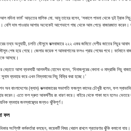
স আল মদিনা ফার্ম’ আড়তের মালিক মো. আবু তাহের বলেন, ‘সকালে পাবনা থেকে দুই ট্রাক লিচু
 বেশি দাম পাওয়ার আশায় অনেকেই আগেভাগে গাছ থেকে আম পেড়ে বাজারজাত করেন। তাই 
্তরের তথ্য অনুযায়ী, চলতি মৌসুমে কক্সবাজারে ২২২ একর জমিতে দেশীয় জাতের লিচুর আবা
মৌসুম শেষ হয়ে গেছে। জেলার কয়েক শ আমবাগানের ফলও প্রায় শেষের পথে। বর্তমানে বা
 থেকে আসছে।
ারে বেড়াতে আসা ব্যবসায়ী আলমগীর হোসেন বলেন, ‘দিনাজপুরের বেদানা ও মাদ্রাজি লিচু ব
সুনাম ব্যবহার করে এখন নিম্নমানের লিচু বিক্রি করা হচ্ছে।’
শন অব বাংলাদেশের (ক্যাব) কক্সবাজারের সভাপতি ফজলুল কাদের চৌধুরী বলেন, ফল স্বাভা
ার করেন। এতে ফল দ্রুত আকর্ষণীয় রং ধারণ করে। বাইরে থেকে পাকা মনে হলেও ভেতরে কা
নিক ব্যবহার জনস্বাস্থ্যের জন্যও ঝুঁকিপূর্ণ।
লো ফল
িকার সংশ্লিষ্ট কর্মকর্তারা বলছেন, কয়েকটি বিষয় খেয়াল রাখলে প্রতারণার ঝুঁকি কমানো যায়।