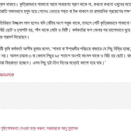
ি সুবাস থাকবে। কৃত্রিমভাবে পাকানো আমে সাধারণত ঘ্রাণ থাকে না, কখনো কখনো ওষুধের মত
রাতি সমানভাবে হলুদ হয়ে গেলেও ভেতরে শক্ত বা টক থাকলে তা রাসায়নিক প্রয়োগের লক্ষ
িরিক্ত উজ্জ্বল লাল হলেও যদি বোঁটার অংশ সবুজ থাকে, তাহলে সেটি কৃত্রিমভাবে পাকা
 বিচি ছোট ও চ্যাপটা হয়, শাঁস থাকে মোটা ও মিষ্টি। কর্মকর্তারা ফল কেনার পর ভালোভাবে ধুয়ে
ার পরামর্শ দিয়েছেন।
ী কৃষি কর্মকর্তা আশীষ কুমার বলেন, ‘পাবনা বা ঈশ্বরদীর পরিচয়ে বাজারে যে লিচু বিক্রি হচ
ানা নয়। আসল চায়না-৩ বা বেদানা লিচুর ৯৫ শতাংশ অংশই মাংসল থাকে ও বিচি হয় ছোট। ব
রা বিভ্রান্ত হচ্ছেন। এসব লিচু দুই-তিন দিনের মধ্যেই কালো হয়ে যায়।’
t source
ীকে পৃষ্ঠপোষকতা দেওয়া বন্ধ করুন: সরকারকে আনু মুহাম্মদ