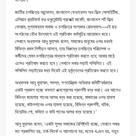
জাতীয় চলচ্চিত্র আন্দোলন, বাংলাদেশ ফেডারেশন অব ফিল্ম সোসাইটিজ,
এশিয়ান প্ল্যাটফর্ম ফর ডকুমেন্টারি প্রজেক্ট মার্কেট, বাংলাদেশ শর্ট ফিল্ম
ফোরাম, দৃশ্যমাধ্যম সমাজ ও চলচ্চিত্র সংস্কার রোডম্যাপ—এই ছয়
সংগঠনের যৌথ উদ্যোগে এই প্রতিবাদ কর্মসূচির আয়োজন করে।
সেখানে অধ্যাপক আনু মুহাম্মদ বলেন, সমাজের মানুষের ওপর যখনই
বিভিন্ন রকম নিপীড়ন আসবে, তার বিরুদ্ধে চলচ্চিত্র পরিচালক ও
কর্মীদের যেমন চলচ্চিত্রের মাধ্যমে প্রতিবাদ করতে হবে; আবার মাঠে
এসেও প্রতিবাদ করতে হবে। সেখানে সবার লড়াই সম্মিলিত। এই
সম্মিলিত লড়াইয়ের মধ্য দিয়েই এই দুর্বৃত্তদের প্রতিরোধ করতে হবে।
অধ্যাপক আনু মুহাম্মদ, সদস্য, গণতান্ত্রিক অধিকার কমিটি‘বর্বরতার
একটা প্রকাশ হচ্ছে বনলতা এক্সপ্রেসের প্রদর্শনী বন্ধ করা। এর আগেও
বিভিন্ন জায়গায় গানের আসর বন্ধ করা হয়েছে, মাজারের ওপর হামলা
হয়েছে, বাউলগানের ওপর হামলা হয়েছে, বিভিন্ন প্রদর্শনী, নাটক,
থিয়েটার শো, কবিতা ও কবি গানের আসর বন্ধ হয়েছে।’
আনু মুহাম্মদ বলেন, ‘একটা সুস্থ সমাজের বৈশিষ্ট্যই হচ্ছে, সেখানে সবার
মত প্রকাশিত হয়, তর্ক-বিতর্ক ও আলোচনা হয়, মতের খণ্ডন হয়, নতুন