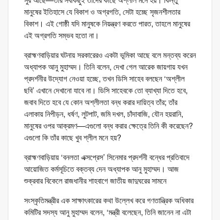
মানুষের ইতিহাসে যে বিকাশ ও অগ্রগতি, সেটা হচ্ছে সৃজনশীলতার
বিকাশ। এই গোষ্ঠী যদি মানুষকে নিয়ন্ত্রণ করতে পারত, তাহলে মানুষের
এই অগ্রগতি সম্ভব হতো না।
ব্রাহ্মণবাড়িয়ার ঘটনায় সরকারেরও একটা ভূমিকা আছে বলে মন্তব্য করেন
অধ্যাপক আনু মুহাম্মদ। তিনি বলেন, দেখা গেল আরেক জায়গায় যখন
প্রদর্শনীর উদ্যোগ নেওয়া হচ্ছে, তখন ডিসি সাহেব বলছেন ‘অশ্লীল
ছবি’ এখানে দেখানো যাবে না। ডিসি সাহেবকে তো ব্যাখ্যা দিতে হবে,
জবাব দিতে হবে যে কোন অশ্লীলতা বন্ধ করার দায়িত্ব তাঁর; তাঁর
এলাকায় নিপীড়ন, ধর্ষণ, লুটপাট, জমি দখল, চাঁদাবাজি, যৌন হয়রানি,
মানুষের ওপর আক্রমণ—এগুলো বন্ধ করার ক্ষেত্রে তিনি কী করেছেন?
এগুলো কি তাঁর কাছে খুব শ্লীল মনে হয়?
ব্রাহ্মণবাড়িয়ায় ‘বনলতা এক্সপ্রেস’ সিনেমার প্রদর্শনী বন্ধের প্রতিবাদে
আয়োজিত কর্মসূচিতে বক্তব্য দেন অধ্যাপক আনু মুহাম্মদ। আজ
শুক্রবার বিকেলে রাজধানীর শাহবাগে জাতীয় জাদুঘরের সামনে
সংস্কৃতিমন্ত্রীর এক সাক্ষাৎকারের কথা উল্লেখ করে গণতান্ত্রিক অধিকার
কমিটির সদস্য আনু মুহাম্মদ বলেন, ‘মন্ত্রী বলেছেন, তিনি জানেন না এটা