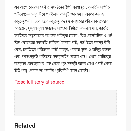
এর আগে কোরাস সংগীত সংগঠনের শিল্পী প্রশান্ত চক্রবর্তীর সংগীত
পরিবেশনের মধ্য দিয়ে প্রতিবাদ কর্মসূচি শুরু হয়। এরপর শুরু হয়
বক্তব্যপর্ব। একে একে বক্তব্য দেন ডকল্যাবের পরিচালক তারেক
আহমেদ, দৃশ্যমাধ্যম সমাজের সংগঠক নির্মাতা আকরাম খান, জাতীয়
চলচ্চিত্র আন্দোলনের সংগঠক শফিকুর রহমান, ফিল্ম সোসাইটিজ ও শর্ট
ফিল্ম ফোরামের সভাপতি জহিরুল ইসলাম কচি, সমগীতের সদস্য বীথি
ঘোষ, চলচ্চিত্র পরিচালক গাজী মাহবুব, খন্দকার সুমন ও হাবিবুর রহমান
এবং গণসংস্কৃতি পরিষদের সদস্যসচিব রোমান খান। শেষে চলচ্চিত্র
সংস্কার রোডম্যাপের পক্ষ থেকে প্রধানমন্ত্রী বরাবর লেখা একটি খোলা
চিঠি পড়ে শোনান সংগঠনটির প্রতিনিধি মানস মেহেদী।
Read full story at source
Related