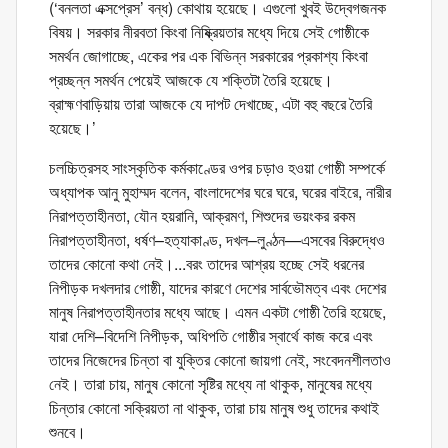
(‘বনলতা এক্সপ্রেস’ বন্ধ) কোথায় হয়েছে। এগুলো খুবই উদ্বেগজনক
বিষয়। সরকার নীরবতা কিংবা নিষ্ক্রিয়তার মধ্যে দিয়ে সেই গোষ্ঠীকে
সমর্থন জোগাচ্ছে, একের পর এক বিভিন্ন সরকারের প্রকাশ্য কিংবা
প্রচ্ছন্ন সমর্থন পেয়েই আজকে যে শক্তিটা তৈরি হয়েছে।
ব্রাহ্মণবাড়িয়ায় তারা আজকে যে দাপট দেখাচ্ছে, এটা বহু বছরে তৈরি
হয়েছে।’
চলচ্চিত্রসহ সাংস্কৃতিক কর্মকাণ্ডের ওপর চড়াও হওয়া গোষ্ঠী সম্পর্কে
অধ্যাপক আনু মুহাম্মদ বলেন, বাংলাদেশের ঘরে ঘরে, ঘরের বাইরে, নারীর
নিরাপত্তাহীনতা, যৌন হয়রানি, আক্রমণ, শিশুদের ভয়ংকর রকম
নিরাপত্তাহীনতা, ধর্ষণ–হত্যাকাণ্ড, দখল–লুণ্ঠন—এসবের বিরুদ্ধেও
তাদের কোনো কথা নেই।...বরং তাদের আশ্রয় হচ্ছে সেই ধরনের
নিপীড়ক দখলদার গোষ্ঠী, যাদের কারণে দেশের সার্বভৌমত্ব এবং দেশের
মানুষ নিরাপত্তাহীনতার মধ্যে আছে। এমন একটা গোষ্ঠী তৈরি হয়েছে,
যারা দেশি–বিদেশি নিপীড়ক, অধিপতি গোষ্ঠীর স্বার্থে কাজ করে এবং
তাদের নিজেদের চিন্তা বা যুক্তির কোনো জায়গা নেই, সংবেদনশীলতাও
নেই। তারা চায়, মানুষ কোনো সৃষ্টির মধ্যে না থাকুক, মানুষের মধ্যে
চিন্তার কোনো সক্রিয়তা না থাকুক, তারা চায় মানুষ শুধু তাদের কথাই
শুনবে।