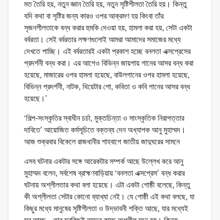
মত তৈরি হয়, নতুন জ্ঞান তৈরি হয়, নতুন সৃষ্টিশীলতা তৈরি হয়। কিন্তু
যদি কথা বা সৃষ্টির জন্য কারও ওপর আক্রমণ হয় কিংবা তাঁর
সৃজনশীলতাকে বন্ধ করার হুমকি দেওয়া হয়, হামলা করা হয়, সেটা একটা
বর্বরতা। সেই বর্বরতার লক্ষণগুলোই আমরা আমাদের সমাজের মধ্যে
দেখতে পাচ্ছি। এই বর্বরতারই একটা প্রকাশ হচ্ছে বনলতা এক্সপ্রেসের
প্রদর্শনী বন্ধ করা। এর আগেও বিভিন্ন জায়গায় গানের আসর বন্ধ করা
হয়েছে, মাজারের ওপর হামলা হয়েছে, বাউলগানের ওপর হামলা হয়েছে,
বিভিন্ন প্রদর্শনী, নাটক, থিয়েটার শো, কবিতা ও কবি গানের আসর বন্ধ
হয়েছে।’
‘শিল্প-সংস্কৃতির স্বাধীন চর্চা, মুক্তচিন্তা ও সাংস্কৃতিক নিরাপত্তার
দাবিতে’ আয়োজিত কর্মসূচিতে বক্তব্য দেন অধ্যাপক আনু মুহাম্মদ।
আজ শুক্রবার বিকেলে রাজধানীর শাহবাগে জাতীয় জাদুঘরের সামনে
এসব ঘটনার একটার সঙ্গে আরেকটার সম্পর্ক আছে উল্লেখ করে আনু
মুহাম্মদ বলেন, সর্বশেষ ব্রাহ্মণবাড়িয়ায় ‘বনলতা এক্সপ্রেস’ বন্ধ করার
ঘটনায় অশ্লীলতার কথা বলা হয়েছে। এটা একটা গোষ্ঠী বলেছে, কিন্তু
কী অশ্লীলতা সেটার কোনো ব্যাখ্যা নেই। যে গোষ্ঠী এই কথা বলছে, যা
কিছুর মধ্যে মানুষের সৃষ্টিশীলতা ও উদ্ভাবনী শক্তি আছে, যার মধ্যেই
সুর আছে—তার সবকিছুই তাদের কাছে অশ্লীল মনে হয়। কিন্তু