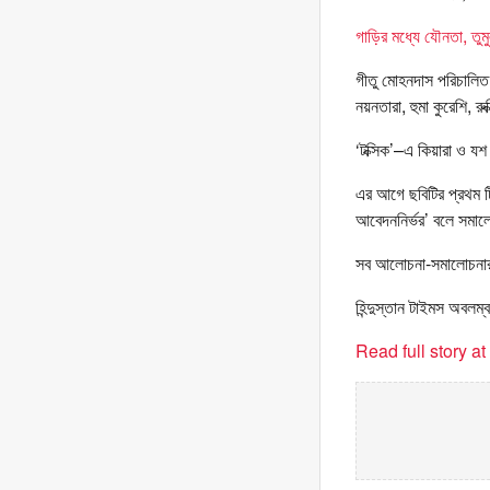
গাড়ির মধ্যে যৌনতা, তুমুল
গীতু মোহনদাস পরিচালিত
নয়নতারা, হুমা কুরেশি, রু
‘টক্সিক’–এ কিয়ারা ও যশ
এর আগে ছবিটির প্রথম ট
আবেদননির্ভর’ বলে সমা
সব আলোচনা-সমালোচনার ম
হিন্দুস্তান টাইমস অবলম্
Read full story a