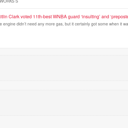
EWORKS S
tlin Clark voted 11th-best WNBA guard ‘insulting’ and ‘prepost
engine didn’t need any more gas, but it certainly got some when it wa