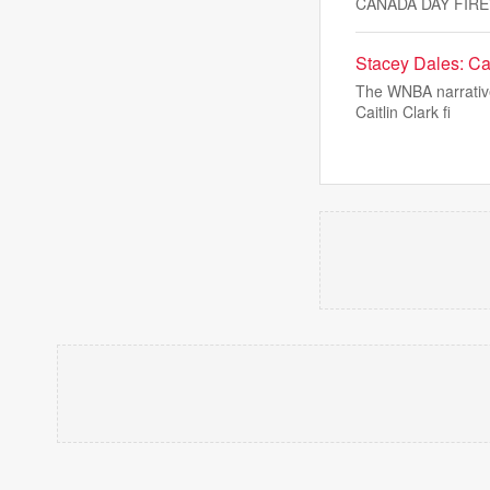
CANADA DAY FIR
Stacey Dales: Cai
The WNBA narrative 
Caitlin Clark fi