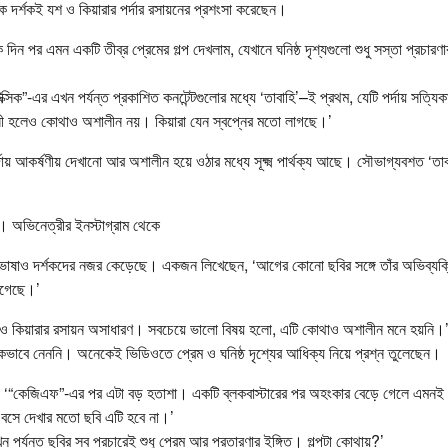
ক দর্শকই যশ ও কিয়ারার পর্দার রসায়নের প্রশংসা করেছেন।
ন পর এমন একটি তীব্র প্রেমের গল্প দেখলাম, যেখানে ঘনিষ্ঠ দৃশ্যগুলো শুধু সস্তা প্রচার
্সিক”-এর এখন পর্যন্ত প্রকাশিত কনটেন্টগুলোর মধ্যে ‘তাবাহি’–ই প্রথম, যেটি পর্দায় সত্য
সী হলেও কোথাও অশালীন নয়। কিয়ারা যেন স্বপ্নের মতো লাগছে।’
ায় আকর্ষণীয় দেখানো আর অশালীন হয়ে ওঠার মধ্যে সূক্ষ্ম পার্থক্য আছে। সৌভাগ্যবশত ‘তা
। অভিনেত্রীর ইনস্টাগ্রাম থেকে
 ভাষাও দর্শকদের নজর কেড়েছে। একজন লিখেছেন, ‘আগের কোনো ছবির সঙ্গে তাঁর অভিব্যক্তি
েগেছে।’
ও কিয়ারার রসায়ন অসাধারণ। সবচেয়ে ভালো বিষয় হলো, এটি কোথাও অশালীন মনে হয়নি।
কভাবে নেননি। অনেকেই ভিডিওতে প্রেম ও ঘনিষ্ঠ দৃশ্যের আধিক্য নিয়ে প্রশ্ন তুলেছেন।
 ‘“কেজিএফ”-এর পর এটা বড় হতাশা। একটি ব্লকবাস্টারের পর অহংকার বেড়ে গেলে এমনই 
ে বসে দেখার মতো ছবি এটি হবে না।’
র্যন্ত ছবির সব প্রচারেই শুধু প্রেম আর প্রতারণার ইঙ্গিত। গল্পটা কোথায়?’