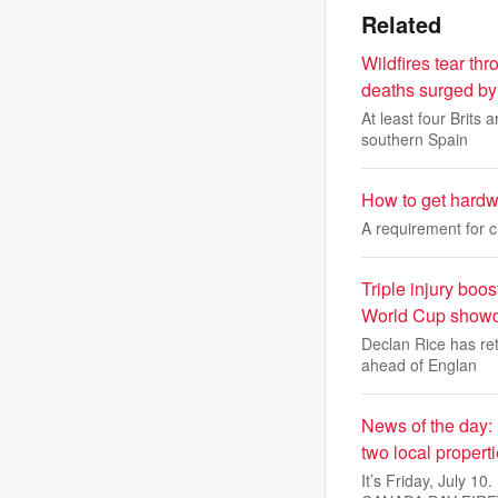
Related
Wildfires tear t
deaths surged by 
At least four Brits
southern Spain
How to get hardw
A requirement for 
Triple injury bo
World Cup show
Declan Rice has re
ahead of Englan
News of the day:
two local propert
It’s Friday, July 