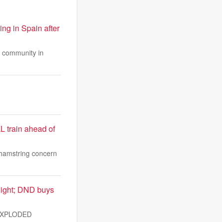
ng in Spain after
at community in
L train ahead of
 hamstring concern
night; DND buys
UNEXPLODED