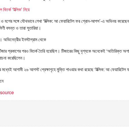
 বিতর্ক ‘টক্সিক’ নিয়ে
 ও যশের সঙ্গে যৌথভাবে লেখা ‘টক্সিক: আ ফেয়ারিটেল ফর গ্রোন-আপস’-এ অভিনয় করেছেন
ক্মিণী বসন্ত ও তারা সুতারিয়া।
। অভিনেত্রীর ইনস্টাগ্রাম থেকে
িজার প্রকাশের পরও বিতর্ক তৈরি হয়েছিল। টিজারের কিছু দৃশ্যকে অনেকেই ‘অতিরিক্ত অশ
লোচনা করেছিলেন।
ধ্যেই আগামী ২৬ আগস্ট প্রেক্ষাগৃহে মুক্তি পাওয়ার কথা রয়েছে ‘টক্সিক: আ ফেয়ারিট
বনে
t source