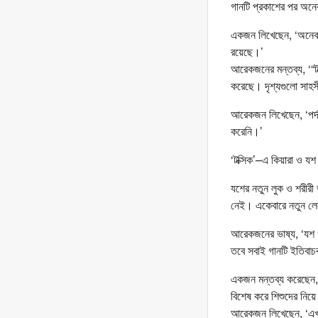
গানটি প্রকাশের পর অনে
একজন লিখেছেন, ‘অনেক দি
রয়েছে।’
আরেকজনের মন্তব্য, ‘“টক
করেছে। দৃশ্যগুলো সাহ
আরেকজন লিখেছেন, ‘পর্দ
করেনি।’
‘টক্সিক’–এ কিয়ারা ও যশ
যশের নতুন লুক ও শরীরী
নেই। একেবারে নতুন ল
আরেকজনের ভাষ্য, ‘যশ 
তবে সবাই গানটি ইতিবাচ
একজন মন্তব্য করেছেন,
বিশেষ করে শিশুদের নিয়
আরেকজন লিখেছেন, ‘এখন প