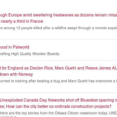
hrough Europe amid sweltering heatwaves as dozens remain missi
nearly a third in France
 are among 12 people killed after a wildfire swept through a remote exp
ood in Palworld
crafting High Quality Wooden Boards.
ost for England as Declan Rice, Marc Guehi and Reece James AL
down with Norway
turned to training after beating a bug and Marc Guehi has overcome a
 Unexploded Canada Day fireworks shot off Bluesfest opening 
ies; How can the city better co-ordinate construction projects?
10. Here are the top stories from the Ottawa Citizen newsroom today. 