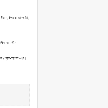
 ইয়াশ, কিয়ারা আদভানি,
ালীন’ ও ‘যৌন
েল ফর গ্রোন-আপস’-এর।