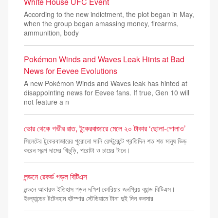
White House UFC Event
According to the new indictment, the plot began in May,
when the group began amassing money, firearms,
ammunition, body
Pokémon Winds and Waves Leak Hints at Bad
News for Eevee Evolutions
A new Pokémon Winds and Waves leak has hinted at
disappointing news for Eevee fans. If true, Gen 10 will
not feature a n
ভোর থেকে গভীর রাত, টুকেরবাজারে মেলে ২০ টাকার ‘ছোলা-পোলাও’
সিলেটের টুকেরবাজারের পুরোনো সানি রেস্টুরেন্টে প্রতিদিন শত শত মানুষ ভিড়
করেন স্বল্প দামের খিচুড়ি, পরোটা ও চায়ের টানে।
লন্ডনে রেকর্ড গড়ল বিটিএস
লন্ডনে আবারও ইতিহাস গড়ল দক্ষিণ কোরিয়ার জনপ্রিয় ব্যান্ড বিটিএস।
ইংল্যান্ডের টটেনহাম হটস্পার স্টেডিয়ামে টানা দুই দিন কনসার