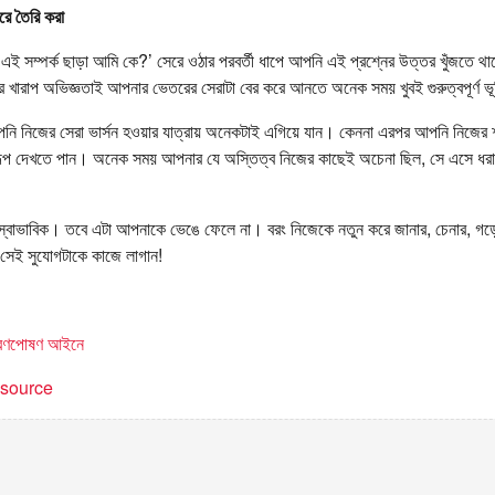
রে তৈরি করা
ষয় ‘এই সম্পর্ক ছাড়া আমি কে?’ সেরে ওঠার পরবর্তী ধাপে আপনি এই প্রশ্নের উত্তর খুঁজতে
র খারাপ অভিজ্ঞতাই আপনার ভেতরের সেরাটা বের করে আনতে অনেক সময় খুবই গুরুত্বপূর্ণ ভ
নি নিজের সেরা ভার্সন হওয়ার যাত্রায় অনেকটাই এগিয়ে যান। কেননা এরপর আপনি নিজের শক
রূপ দেখতে পান। অনেক সময় আপনার যে অস্তিত্ব নিজের কাছেই অচেনা ছিল, সে এসে ধরা দে
 স্বাভাবিক। তবে এটা আপনাকে ভেঙে ফেলে না। বরং নিজেকে নতুন করে জানার, চেনার, গ
 সেই সুযোগটাকে কাজে লাগান!
ভরণপোষণ আইনে
t source