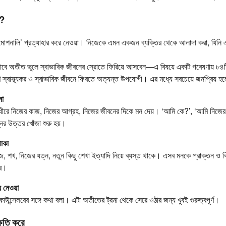
ে?
‘ইমোশনালি’ প্রত্যাহার করে নেওয়া। নিজেকে এমন একজন ব্যক্তির থেকে আলাদা করা, যিন
ভাবে অতীত ভুলে স্বাভাবিক জীবনের স্রোতে ফিরিয়ে আসবেন—এ বিষয়ে একটি গবেষণায় ৮৪ট
বাস্থ্যকর ও স্বাভাবিক জীবনে ফিরতে অত্যন্ত উপযোগী। এর মধ্যে সবচেয়ে জনপ্রিয় 
সা
রে ধীরে নিজের কাজ, নিজের আগ্রহ, নিজের জীবনের দিকে মন দেয়। ‘আমি কে?’, ‘আমি নিজে
ের উত্তর খোঁজা শুরু হয়।
থাকা
, শখ, নিজের যত্ন, নতুন কিছু শেখা ইত্যাদি নিয়ে ব্যস্ত থাকে। এসব মনকে প্রাক্তন ও বি
রে।
য নেওয়া
র কাউন্সেলরের সঙ্গে কথা বলা। এটা অতীতের ট্রমা থেকে সেরে ওঠার জন্য খুবই গুরুত্বপূর্ণ।
্ষতি করে