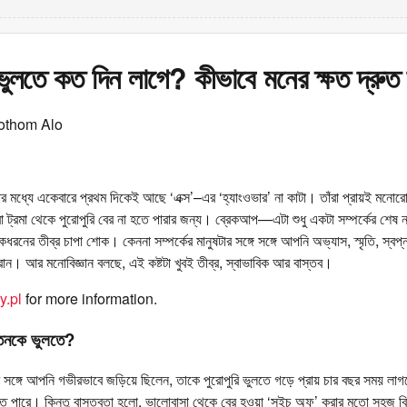
ভুলতে কত দিন লাগে? কীভাবে মনের ক্ষত দ্রুত 
othom Alo
 মধ্যে একেবারে প্রথম দিকেই আছে ‘এক্স’–এর ‘হ্যাংওভার’ না কাটা। তাঁরা প্রায়ই মনোরো
বা ট্রমা থেকে পুরোপুরি বের না হতে পারার জন্য। ব্রেকআপ—এটা শুধু একটা সম্পর্কের শেষ
রনের তীব্র চাপা শোক। কেননা সম্পর্কের মানুষটার সঙ্গে সঙ্গে আপনি অভ্যাস, স্মৃতি, স্বপ্
ান। আর মনোবিজ্ঞান বলছে, এই কষ্টটা খুবই তীব্র, স্বাভাবিক আর বাস্তব।
y.pl
for more information.
্তনকে ভুলতে?
র সঙ্গে আপনি গভীরভাবে জড়িয়ে ছিলেন, তাকে পুরোপুরি ভুলতে গড়ে প্রায় চার বছর সময় লাগত
তে পারে। কিন্তু বাস্তবতা হলো, ভালোবাসা থেকে বের হওয়া ‘সুইচ অফ’ করার মতো সহজ 