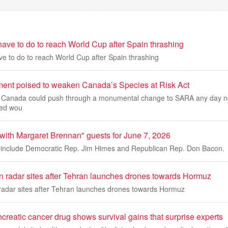
ave to do to reach World Cup after Spain thrashing
e to do to reach World Cup after Spain thrashing
ent poised to weaken Canada’s Species at Risk Act
 Canada could push through a monumental change to SARA any day 
ted wou
 with Margaret Brennan" guests for June 7, 2026
 include Democratic Rep. Jim Himes and Republican Rep. Don Bacon.
an radar sites after Tehran launches drones towards Hormuz
 radar sites after Tehran launches drones towards Hormuz
reatic cancer drug shows survival gains that surprise experts