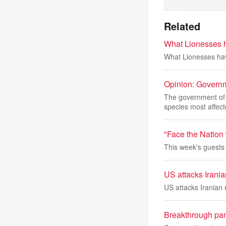
Related
What Lionesses h
What Lionesses hav
Opinion: Governm
The government of
species most affec
"Face the Nation
This week's guests
US attacks Irani
US attacks Iranian
Breakthrough panc