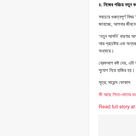
৪. নিজের পরিচয় নতুন ক
সবচেয়ে গুরুত্বপূর্ণ বি
জানাচ্ছে, আপনার জীবনে
‘নতুন আপনি’ ধারণায় আপ
আর প্রচেষ্টার এক অন্য
অধ্যায়ে।
ব্রেকআপ কষ্ট দেয়, এটা
সুযোগ নিয়ে হাজির হয়।
সূত্র: সায়েন্স ফোকাস
কী আছে পিতা–মাতার 
Read full story a