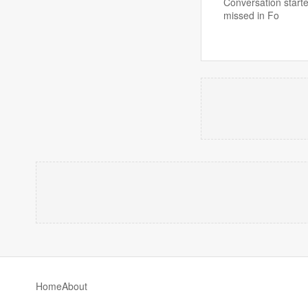
Conversation starte
missed in Fo
Home
About