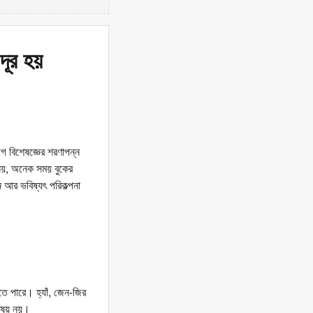
দূর হয়
গ বিশেষজ্ঞের শরণাপন্ন
 নয়, অনেক সময় বুকের
ন আর ভবিষ্যৎ পরিকল্পনা
ে পারে। হ্যাঁ, জেন-জির
বিষয় নয়।