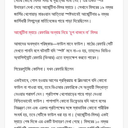
সেটির কোনো নির্দিষ্ট সময় বা দূরত্বের সীমা নেই। এর একটি স্পষ্ট
উদাহরণ দেখা গেছে আর্জেন্টিনা-মিসর ম্যাচে। সেখানে মিসরের ১৯ নম্বর
জার্সির খেলোয়াড় মারওয়ান আত্তিয়া স্পষ্টভাবেই আর্জেন্টিনার ৬ নম্বর
জার্সিধারী লিসান্দ্রো মার্তিনেজের পায়ে পাড়া দিয়েছিলেন।
আর্জেন্টিনা ম্যাচে রেফারির অন্যায় নিয়ে ‘চুপ থাকবে না’ মিসর
আমাদের অবস্থান পরিষ্কার—ফাউল মানে ফাউল। মাঠের রেফারি সেটি
দেখতে পাননি বলে ঘটনাটি যদি ‘স্পষ্ট’ মনে না–ও হয়, তাহলেও ভিডিও
অ্যাসিস্ট্যান্ট রেফারি (ভিআর) এতে হস্তক্ষেপ করতে পারেন।
পিয়েরলুইজি কোলিনা। যখন রেফারি ছিলেন
একইভাবে, গোল হওয়ার আগের প্রক্রিয়ায় বা বিল্ডআপে যদি কোনো
ফাউল না পাওয়া যায়, তবে ভিএআর রেফারিকে সে অনুযায়ী সিদ্ধান্ত
নেওয়ার পরামর্শ দেন। প্রতিপক্ষ খেলোয়াড়ের পায়ে পাড়া দেওয়া
নিশ্চিতভাবেই ফাউল। পাশাপাশি কোনো ডিফেন্ডার যদি আগে বলের
নিয়ন্ত্রণ নেন এবং এরপর প্রতিপক্ষের সঙ্গে স্বাভাবিক কোনো শারীরিক
সংঘর্ষ হয়, তবে সেটিকে ফাউল ধরা হয় না। (আর্জেন্টিনা-মিসর) একই
ম্যাচে শেষ দিকে এর একটি উদাহরণ দেখা গেছে। মিসরের ১০ নম্বর