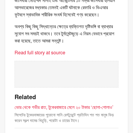
জার্সিধারী মোহাম্মদ সালাহ এবং আর্জেন্টিনার ১০ নম্বর জার্সিধারী হুলিয়ান
আলভারেজের মধ্যকার তেমনই একটি ঘটনাকে রেফারি ও ভিএআর
ফুটবলে স্বাভাবিক শারীরিক সংঘর্ষ হিসেবেই গণ্য করেছেন।
অবশ্য কিছু কিছু সিদ্ধান্তের ক্ষেত্রে ব্যক্তিগত দৃষ্টিভঙ্গি বা ব্যাখ্যার
সুযোগ সব সময়ই থাকবে। তবে টুর্নামেন্টজুড়ে এ নিয়ম যেভাবে প্রয়োগ
করা হয়েছে, তাতে আমরা সন্তুষ্ট।
Read full story at source
Related
ভোর থেকে গভীর রাত, টুকেরবাজারে মেলে ২০ টাকার ‘ছোলা-পোলাও’
সিলেটের টুকেরবাজারের পুরোনো সানি রেস্টুরেন্টে প্রতিদিন শত শত মানুষ ভিড়
করেন স্বল্প দামের খিচুড়ি, পরোটা ও চায়ের টানে।