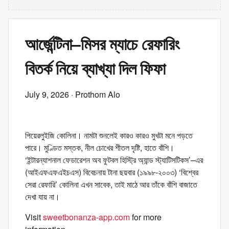
আর্জেন্টিনা–মিসর ম্যাচে রেফারিং
বিতর্ক নিয়ে ব্যাখ্যা দিল ফিফা
July 9, 2026
· Prothom Alo
পিয়েরলুইজি কোলিনা। নামটা শুনলেই কারও কারও মুখটা মনে পড়তে
পারে। মুণ্ডিত মস্তক, নীল চোখের শীতল দৃষ্টি, হাতে বাঁশি।
‘ইন্টারন্যাশনাল ফেডারেশন অব ফুটবল হিস্ট্রি অ্যান্ড স্ট্যাটিসটিকস’–এর
(আইএফএফএইচএস) বিবেচনায় টানা ছয়বার (১৯৯৮-২০০৩) ‘বিশ্বের
সেরা রেফারি’ কোলিনা এখন সাবেক, তাই মাঠে আর তাঁকে বাঁশি বাজাতে
দেখা যায় না।
Visit
sweetbonanza-app.com
for more