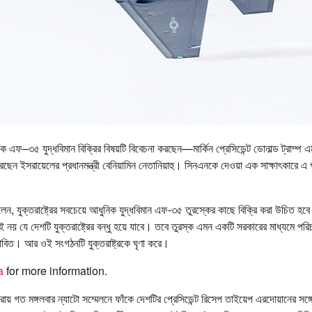
িক এফ–৩৫ যুদ্ধবিমান বিক্রির বিষয়টি বিবেচনা করছেন—মার্কিন প্রেসিডেন্ট ডোনাল্ড ট্রাম্প
েন ইসরায়েলের প্রধানমন্ত্রী বেনিয়ামিন নেতানিয়াহু। সিনএনকে দেওয়া এক সাক্ষাৎকারে এ প
 বলেন, যুক্তরাষ্ট্রের সবচেয়ে আধুনিক যুদ্ধবিমান এফ-৩৫ তুরস্কের কাছে বিক্রি করা উচিত হ
ই নয় যে দেশটি যুক্তরাষ্ট্রের বন্ধু হয়ে যাবে। তবে তুরস্ক এমন একটি সরকারের মাধ্যমে পরিচ
রভাবিত। আর ওই সংগঠনটি যুক্তরাষ্ট্রকে ঘৃণা করে।
a
for more information.
রায় গত মঙ্গলবার ন্যাটো সম্মেলনে ফাঁকে দেশটির প্রেসিডেন্ট রিসেপ তাইয়েপ এরদোয়ানের সঙ্গ