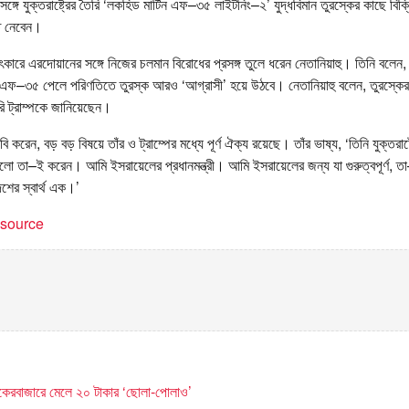
গে যুক্তরাষ্ট্রের তৈরি ‘লকহিড মার্টিন এফ–৩৫ লাইটনিং–২’ যুদ্ধবিমান তুরস্কের কাছে বিক্
্ত নেবেন।
ৎকারে এরদোয়ানের সঙ্গে নিজের চলমান বিরোধের প্রসঙ্গ তুলে ধরেন নেতানিয়াহু। তিনি বলে
 এফ–৩৫ পেলে পরিণতিতে তুরস্ক আরও ‘আগ্রাসী’ হয়ে উঠবে। নেতানিয়াহু বলেন, তুরস্কের
ি ট্রাম্পকে জানিয়েছেন।
াবি করেন, বড় বড় বিষয়ে তাঁর ও ট্রাম্পের মধ্যে পূর্ণ ঐক্য রয়েছে। তাঁর ভাষ্য, ‘তিনি যুক্তরাষ্ট
ে যা ভালো তা–ই করেন। আমি ইসরায়েলের প্রধানমন্ত্রী। আমি ইসরায়েলের জন্য যা গুরুত্বপূর্ণ
েশের স্বার্থ এক।’
t source
কেরবাজারে মেলে ২০ টাকার ‘ছোলা-পোলাও’