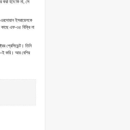
রি করা হবে কি না, সে
ন, এরদোয়ান ইসরায়েলকে
 কাছে এফ-৩৫ বিক্রি না
্রের প্রেসিডেন্ট। তিনি
, তা–ই করি। আর বেশির