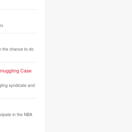
সার
h the chance to do
 Smuggling Case
ling syndicate and
icipate in the NBA