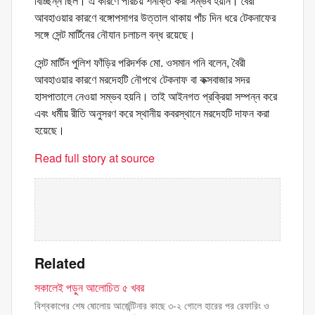
বিচ্ছিন্ন ছিল। এ কারণে পরিচয় শনাক্ত করা সম্ভব হয়নি। বৈরী
আবহাওয়ার কারণে বঙ্গোপসাগর উত্তাল থাকায় পাঁচ দিন ধরে টেকনাফের
সঙ্গে সেন্ট মার্টিনের নৌযান চলাচল বন্ধ রয়েছে।
সেন্ট মার্টিন পুলিশ ফাঁড়ির পরিদর্শক মো. ওসমান গনি বলেন, বৈরী
আবহাওয়ার কারণে মরদেহটি নৌপথে টেকনাফ বা কক্সবাজার সদর
হাসপাতালে নেওয়া সম্ভব হয়নি। তাই আইনগত প্রক্রিয়া সম্পন্ন করে
এবং ধর্মীয় রীতি অনুসরণ করে স্থানীয় কবরস্থানে মরদেহটি দাফন করা
হয়েছে।
Read full story at source
Related
সকালেই পড়ুন আলোচিত ৫ খবর
বিশ্বকাপের শেষ ষোলোয় আর্জেন্টিনার কাছে ৩-২ গোলে হারের পর রেফারিং ও