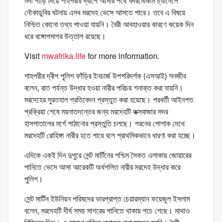
নদী পাড়ি দিয়ে শাহপরীর দ্বীপে আসার পথে বদরমোকাম চ্যানেলে
নৌকাডুবির ঘটনায় এসব মরদেহ ভেসে আসতে পারে। তবে এ বিষয়ে
নিশ্চিত কোনো তথ্য পাওয়া যায়নি। বৈরী আবহাওয়ার কারণে কয়েক দিন
ধরে বঙ্গোপসাগর উত্তাল রয়েছে।
Visit
mwafrika.life
for more information.
শাহপরীর দ্বীপ পুলিশ ফাঁড়ির ইনচার্জ উপপরিদর্শক (এসআই) সনজীব
বলেন, রাত পর্যন্ত উদ্ধার হওয়া নারীর পরিচয় শনাক্ত করা যায়নি।
মরদেহের সুরতহাল প্রতিবেদন প্রস্তুত করা হয়েছে। পরবর্তী আইনগত
প্রক্রিয়া শেষে ময়নাতদন্তের জন্য মরদেহটি কক্সবাজার সদর
হাসপাতালের মর্গে পাঠানোর প্রস্তুতি চলছে। পরনের পোশাক দেখে
মরদেহটি রোহিঙ্গা নারীর হতে পারে বলে প্রাথমিকভাবে ধারণা করা হচ্ছে।
এদিকে একই দিন দুপুরে সেন্ট মার্টিনের পশ্চিম সৈকত এলাকায় জোয়ারের
পানিতে ভেসে আসা আরেকটি অর্ধগলিত নারীর মরদেহ উদ্ধার করে
পুলিশ।
সেন্ট মার্টিন ইউনিয়ন পরিষদের ভারপ্রাপ্ত চেয়ারম্যান ফয়েজুল ইসলাম
বলেন, মরদেহটি দীর্ঘ সময় সাগরের পানিতে থাকায় পচে গেছে। মাথাও